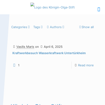
Categories
Tags
Authors
Show all
Hauptinhalt
Alt + Shift + H
Vasilis Maris
on
April 6, 2025
Speiseplan
Alt + Shift + S
Kraftwerkbesuch Wasserkraftwerk Untertürkheim
Kalender
Alt + Shift + K
1
Read more
Kontakte /
Alt + Shift +
Sekretariat
C