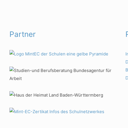
Partner
D
B
D