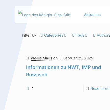
Aktuelles
Filter by
Categories
Tags
Author
Hauptinhalt
Alt + Shift + H
Vasilis Maris
on
Februar 25, 2025
Speiseplan
Alt + Shift + S
Informationen zu NWT, IMP und
Kalender
Alt + Shift + K
Russisch
Kontakte /
Alt + Shift +
1
Read more
Sekretariat
C