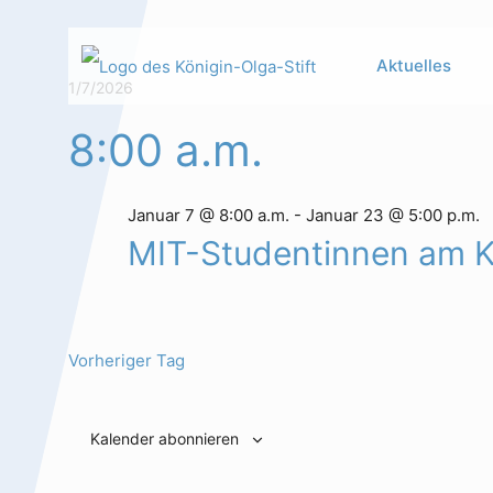
Aktuelles
Veranstaltunge
1/7/2026
Datum
8:00 a.m.
wählen.
für
Januar
Januar 7 @ 8:00 a.m.
-
Januar 23 @ 5:00 p.m.
Hauptinhalt
Alt + Shift + H
MIT-Studentinnen am 
Speiseplan
Alt + Shift + S
7,
Kalender
Alt + Shift + K
2026
Vorheriger Tag
Kontakte /
Alt + Shift +
Sekretariat
C
Kalender abonnieren