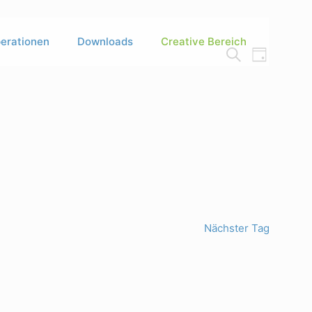
erationen
Downloads
Creative Bereich
Verans
Veran
Tag
Suche
Ansi
Suche
Navig
und
Ansich
Naviga
Nächster Tag