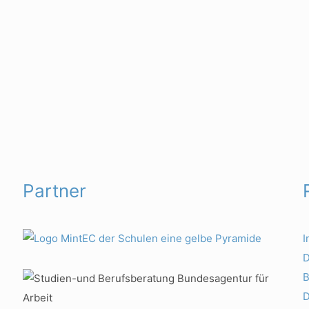
Partner
D
B
D