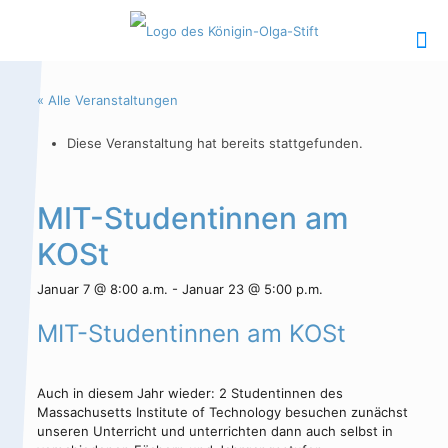
« Alle Veranstaltungen
Diese Veranstaltung hat bereits stattgefunden.
Hauptinhalt
Alt + Shift + H
MIT-Studentinnen am
Speiseplan
Alt + Shift + S
KOSt
Kalender
Alt + Shift + K
Januar 7 @ 8:00 a.m.
-
Januar 23 @ 5:00 p.m.
Kontakte /
Alt + Shift +
Sekretariat
C
MIT-Studentinnen am KOSt
Auch in diesem Jahr wieder: 2 Studentinnen des
Massachusetts Institute of Technology besuchen zunächst
unseren Unterricht und unterrichten dann auch selbst in