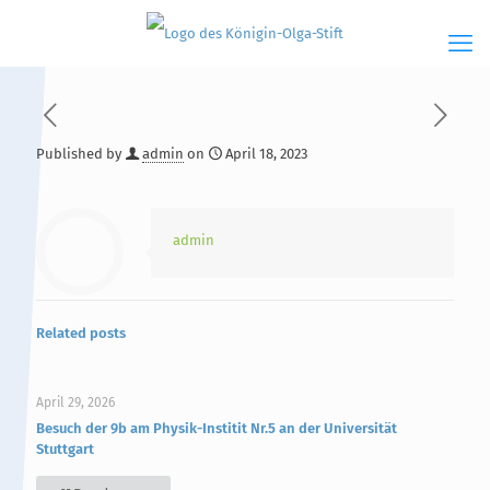
Published by
admin
on
April 18, 2023
Hauptinhalt
Alt + Shift + H
Speiseplan
Alt + Shift + S
admin
Kalender
Alt + Shift + K
Kontakte / Sekretariat
Alt + Shift + C
Related posts
April 29, 2026
Besuch der 9b am Physik-Institit Nr.5 an der Universität
Stuttgart