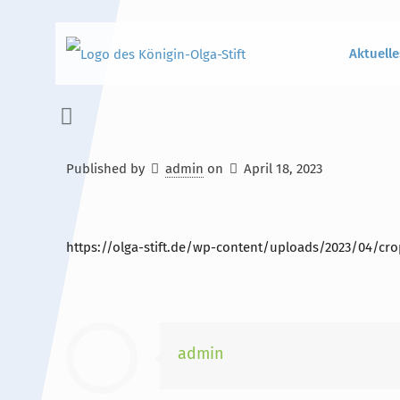
Aktuelle
Published by
admin
on
April 18, 2023
Hauptinhalt
Alt + Shift + H
Speiseplan
Alt + Shift + S
https://olga-stift.de/wp-content/uploads/2023/04/cro
Kalender
Alt + Shift + K
Kontakte / Sekretariat
Alt + Shift + C
admin