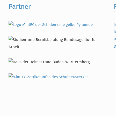
Partner
I
D
B
D