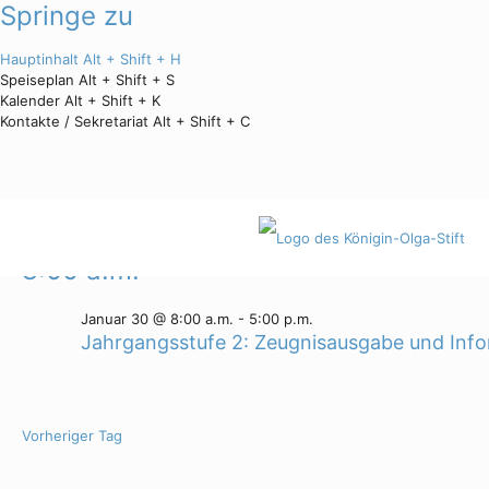
Springe zu
Hauptinhalt
Alt + Shift + H
Speiseplan
Alt + Shift + S
Kalender
Alt + Shift + K
Kontakte / Sekretariat
Alt + Shift + C
Veranstaltungen
1/30/2026
Datum
für
wählen.
8:00 a.m.
Januar
Januar 30 @ 8:00 a.m.
-
5:00 p.m.
30,
Jahrgangsstufe 2: Zeugnisausgabe und Info
2026
Vorheriger Tag