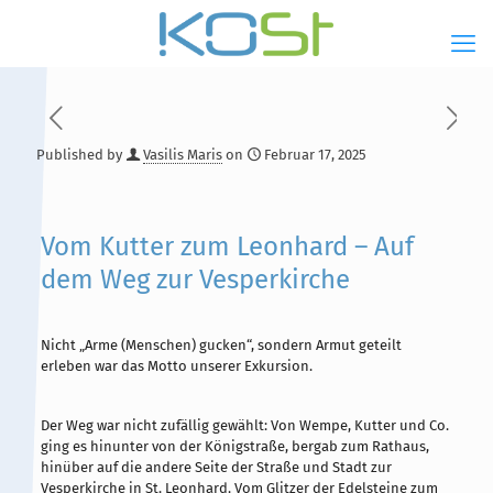
Published by
Vasilis Maris
on
Februar 17, 2025
Hauptinhalt
Alt + Shift + H
Speiseplan
Alt + Shift + S
Vom Kutter zum Leonhard – Auf
dem Weg zur Vesperkirche
Kalender
Alt + Shift + K
Kontakte / Sekretariat
Alt + Shift + C
Nicht „Arme (Menschen) gucken“, sondern Armut geteilt
erleben war das Motto unserer Exkursion.
Der Weg war nicht zufällig gewählt: Von Wempe, Kutter und Co.
ging es hinunter von der Königstraße, bergab zum Rathaus,
hinüber auf die andere Seite der Straße und Stadt zur
Vesperkirche in St. Leonhard. Vom Glitzer der Edelsteine zum