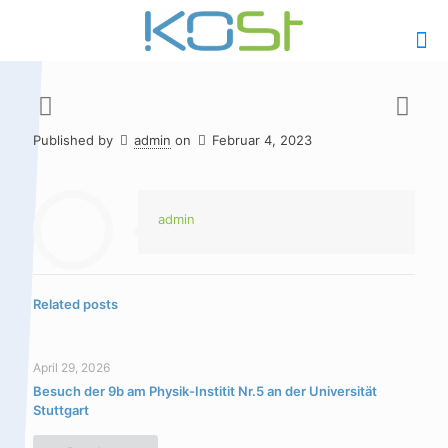
Published by
admin
on
Februar 4, 2023
Hauptinhalt
Alt + Shift + H
Speiseplan
Alt + Shift + S
admin
Kalender
Alt + Shift + K
Kontakte /
Alt + Shift +
Related posts
Sekretariat
C
April 29, 2026
Besuch der 9b am Physik-Institit Nr.5 an der Universität
Stuttgart