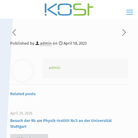
Published by
admin
on
April 18, 2023
Hauptinhalt
Alt + Shift + H
Speiseplan
Alt + Shift + S
admin
Kalender
Alt + Shift + K
Kontakte / Sekretariat
Alt + Shift + C
Related posts
April 29, 2026
Besuch der 9b am Physik-Institit Nr.5 an der Universität
Stuttgart