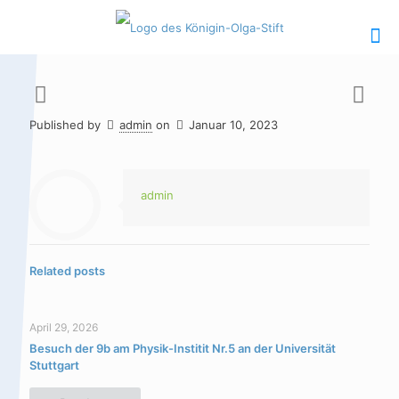
Published by
admin
on
Januar 10, 2023
Hauptinhalt
Alt + Shift + H
Speiseplan
Alt + Shift + S
admin
Kalender
Alt + Shift + K
Kontakte /
Alt + Shift +
Related posts
Sekretariat
C
April 29, 2026
Besuch der 9b am Physik-Institit Nr.5 an der Universität
Stuttgart