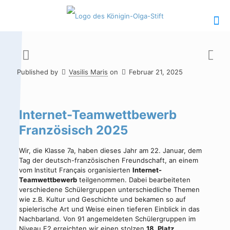
Published by
Vasilis Maris
on
Februar 21, 2025
Hauptinhalt
Alt + Shift + H
Speiseplan
Alt + Shift + S
Internet-Teamwettbewerb
Französisch 2025
Kalender
Alt + Shift + K
Wir, die Klasse 7a, haben dieses Jahr am 22. Januar, dem
Kontakte /
Alt + Shift +
Tag der deutsch-französischen Freundschaft, an einem
Sekretariat
C
vom Institut Français organisierten
Internet-
Teamwettbewerb
teilgenommen. Dabei bearbeiteten
verschiedene Schülergruppen unterschiedliche Themen
wie z.B. Kultur und Geschichte und bekamen so auf
spielerische Art und Weise einen tieferen Einblick in das
Nachbarland. Von 91 angemeldeten Schülergruppen im
Niveau F2 erreichten wir einen stolzen
18. Platz
.