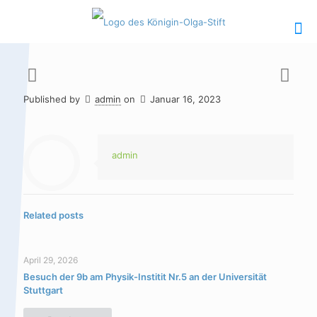
Published by
admin
on
Januar 16, 2023
Hauptinhalt
Alt + Shift + H
Speiseplan
Alt + Shift + S
admin
Kalender
Alt + Shift + K
Kontakte /
Alt + Shift +
Related posts
Sekretariat
C
April 29, 2026
Besuch der 9b am Physik-Institit Nr.5 an der Universität
Stuttgart