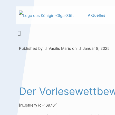
Aktuelles
Published by
Vasilis Maris
on
Januar 8, 2025
Hauptinhalt
Alt + Shift + H
Speiseplan
Alt + Shift + S
Kalender
Alt + Shift + K
Der Vorlesewettbew
Kontakte /
Alt + Shift +
Sekretariat
C
[rl_gallery id=“6976″]