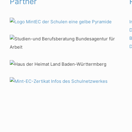
Partner
D
B
D