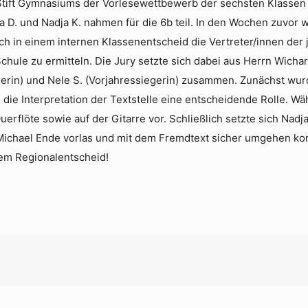
tift Gymnasiums der Vorlesewettbewerb der sechsten Klassen s
nya D. und Nadja K. nahmen für die 6b teil. In den Wochen zuv
lich in einem internen Klassenentscheid die Vertreter/innen der
hule zu ermitteln. Die Jury setzte sich dabei aus Herrn Wichar
rerin) und Nele S. (Vorjahressiegerin) zusammen. Zunächst wurd
die Interpretation der Textstelle eine entscheidende Rolle. Wä
uerflöte sowie auf der Gitarre vor. Schließlich setzte sich Nad
Michael Ende vorlas und mit dem Fremdtext sicher umgehen ko
dem Regionalentscheid!