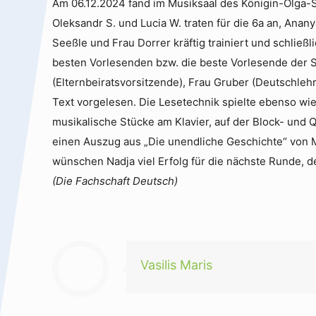
Am 06.12.2024 fand im Musiksaal des Königin-Olga-S
Oleksandr S. und Lucia W. traten für die 6a an, Ana
Seeßle und Frau Dorrer kräftig trainiert und schließ
besten Vorlesenden bzw. die beste Vorlesende der Sc
(Elternbeiratsvorsitzende), Frau Gruber (Deutschleh
Text vorgelesen. Die Lesetechnik spielte ebenso wie 
musikalische Stücke am Klavier, auf der Block- und Q
einen Auszug aus „Die unendliche Geschichte“ von 
wünschen Nadja viel Erfolg für die nächste Runde, 
(Die Fachschaft Deutsch)
Vasilis Maris