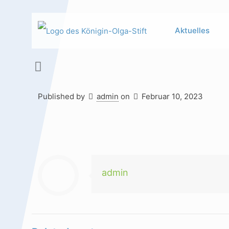
Aktuelles
Published by
admin
on
Februar 10, 2023
Hauptinhalt
Alt + Shift + H
Speiseplan
Alt + Shift + S
Kalender
Alt + Shift + K
admin
Kontakte /
Alt + Shift +
Sekretariat
C