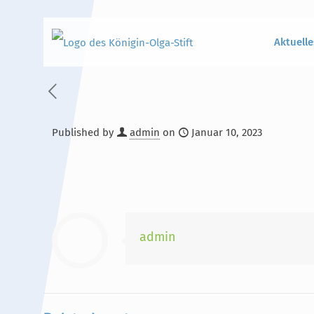
Aktuelle
Published by
admin
on
Januar 10, 2023
Hauptinhalt
Alt + Shift + H
Speiseplan
Alt + Shift + S
Kalender
Alt + Shift + K
admin
Kontakte / Sekretariat
Alt + Shift + C