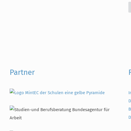
Partner
I
D
B
D