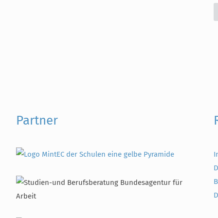
Partner
I
D
B
D