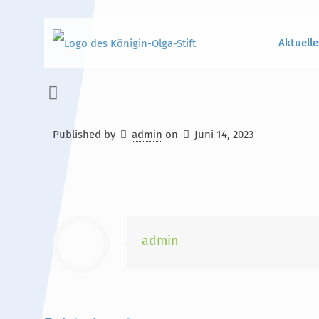
Aktuelle
Published by
admin
on
Juni 14, 2023
Hauptinhalt
Alt + Shift + H
Speiseplan
Alt + Shift + S
Kalender
Alt + Shift + K
admin
Kontakte / Sekretariat
Alt + Shift + C