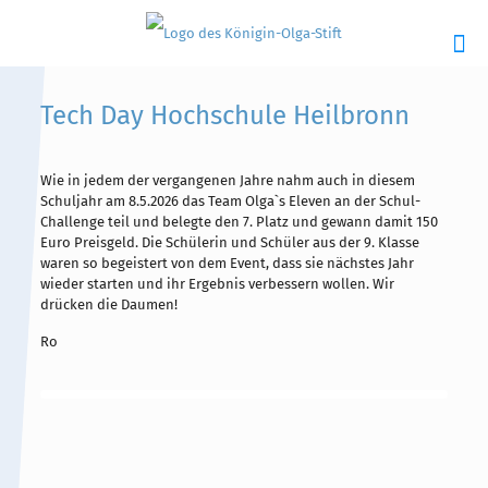
Tech Day Hochschule Heilbronn
Wie in jedem der vergangenen Jahre nahm auch in diesem
Hauptinhalt
Alt + Shift + H
Schuljahr am 8.5.2026 das Team Olga`s Eleven an der Schul-
Challenge teil und belegte den 7. Platz und gewann damit 150
Speiseplan
Alt + Shift + S
Euro Preisgeld. Die Schülerin und Schüler aus der 9. Klasse
waren so begeistert von dem Event, dass sie nächstes Jahr
Kalender
Alt + Shift + K
wieder starten und ihr Ergebnis verbessern wollen. Wir
drücken die Daumen!
Kontakte / Sekretariat
Alt + Shift + C
Ro