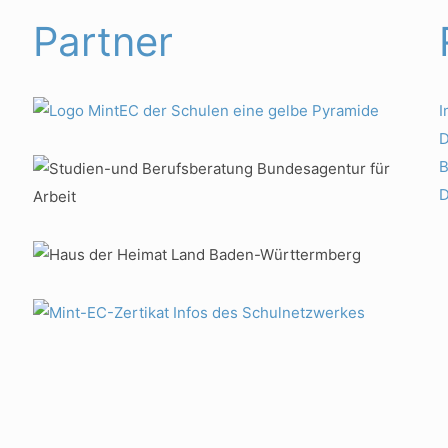
Partner
D
B
D