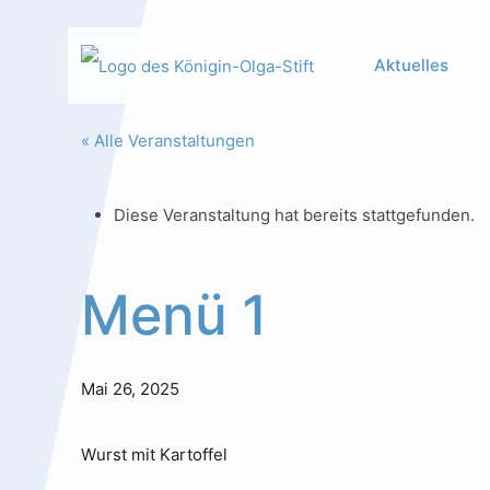
Aktuelles
« Alle Veranstaltungen
Diese Veranstaltung hat bereits stattgefunden.
Hauptinhalt
Alt + Shift + H
Speiseplan
Alt + Shift + S
Menü 1
Kalender
Alt + Shift + K
Kontakte /
Alt + Shift +
Mai 26, 2025
Sekretariat
C
Wurst mit Kartoffel