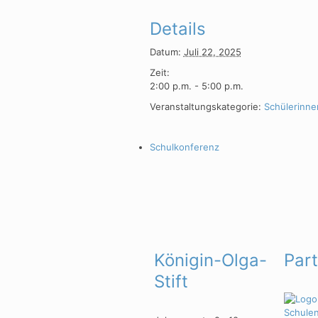
Details
Datum:
Juli 22, 2025
Zeit:
2:00 p.m. - 5:00 p.m.
Veranstaltungskategorie:
Schülerinne
Schulkonferenz
Königin-Olga-
Par
Stift