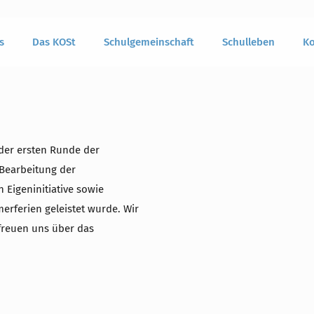
s
Das KOSt
Schulgemeinschaft
Schulleben
Ko
 der ersten Runde der
 Bearbeitung der
 Eigeninitiative sowie
merferien geleistet wurde. Wir
 freuen uns über das