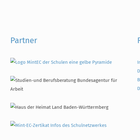
Partner
I
D
B
D