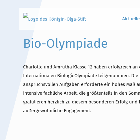
Aktuelle
Bio-Olympiade
Hauptinhalt
Alt + Shift + H
Charlotte und Amrutha Klasse 12 haben erfolgreich an
Internationalen BiologieOlympiade teilgenommen. Die
Speiseplan
Alt + Shift + S
anspruchsvollen Aufgaben erforderte ein hohes Maß an
intensive fachliche Arbeit, die größtenteils in den Som
Kalender
Alt + Shift + K
gratulieren herzlich zu diesem besonderen Erfolg und
Kontakte / Sekretariat
Alt + Shift + C
außergewöhnliche Engagement.