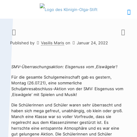
Published by
Vasilis Maris
on
Januar 24, 2022
Hauptinhalt
Alt + Shift + H
Speiseplan
Alt + Shift + S
SMV-Überraschungsaktion: Eisgenuss vom ‚Eiswägele‘!
Für die gesamte Schulgemeinschaft gab es gestern,
Kalender
Alt + Shift + K
Montag (26.07.21), eine sommerliche
Schuljahresabschluss-Aktion von der SMV: Eisgenuss vom
Kontakte /
Alt + Shift +
‚Eiswägele‘ mit Spielen und Musik!
Sekretariat
C
Die Schülerinnen und Schüler waren sehr überrascht und
haben sich mega gefreut, unabhängig, ob klein oder groß.
Manch eine Klasse war so voller Vorfreude, dass sie
regelrecht aus dem Klassenzimmer gestürzt ist. Es
herrschte eine entspannte Atmosphäre und es war eine
gut gelungene Aktion. Die Schülerinnen und Schüler