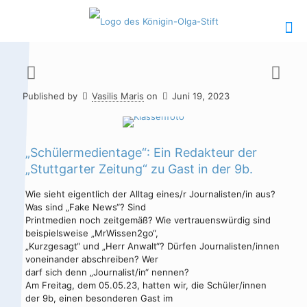
Published by
Vasilis Maris
on
Juni 19, 2023
Hauptinhalt
Alt + Shift + H
Speiseplan
Alt + Shift + S
„Schülermedientage“: Ein Redakteur der
„Stuttgarter Zeitung“ zu Gast in der 9b.
Kalender
Alt + Shift + K
Wie sieht eigentlich der Alltag eines/r Journalisten/in aus?
Kontakte /
Alt + Shift +
Was sind „Fake News“? Sind
Sekretariat
C
Printmedien noch zeitgemäß? Wie vertrauenswürdig sind
beispielsweise „MrWissen2go“,
„Kurzgesagt“ und „Herr Anwalt“? Dürfen Journalisten/innen
voneinander abschreiben? Wer
darf sich denn „Journalist/in“ nennen?
Am Freitag, dem 05.05.23, hatten wir, die Schüler/innen
der 9b, einen besonderen Gast im