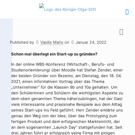
Published by
Vasilis Maris
on
Januar 24, 2022
Hauptinhalt
Alt + Shift + H
Schon mal überlegt ein Start-up zu gründen?
In der online WBS-Konferenz (Wirtschaft-, Berufs- und
Speiseplan
Alt + Shift + S
Studienorientierung) über Moodle hat Stefan Zender, einer
der beiden Gründer von Rezemo, am Dienstag, den 18. 04.
Kalender
Alt + Shift + K
2021, einen informativen Vortrag über das Thema
„Unternehmer“ für die Klassen 9b und 10a gehalten. Um
Kontakte /
Alt + Shift +
den Schülerinnen und Schülern die wichtigsten Aspekte zu
Sekretariat
C
dem oben genannten Thema näherzubringen, hat der Gast
viele interessante und praxisnahe Beispiele aus dem Alltag
seines Start-ups ins Feld geführt. Herr Zender erklärte uns
genau den Weg von der Idee, über das Prototyping zum
fertigen Produkt und dem erfolgreichen Markteintritt, der
an dem sogenannten „Launch Day“ stattgefunden hat. Seit
drei Jahren führt er erfolgreich seine Firma mit einigen