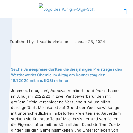
Published by
Vasilis Maris
on
Januar 28, 2024
Hauptinhalt
Alt + Shift + H
Speiseplan
Alt + Shift + S
Sechs Jahrespreise durften die diesjährigen Preisträges des
Wettbewerbs Chemie im Alltag am Donnerstag den
Kalender
Alt + Shift + K
18.1.2024 mit ans KOSt nehmen.
Kontakte /
Alt + Shift +
Johanna, Lena, Leni, Aarnava, Adalberto und Pramit haben
Sekretariat
C
im Schuljahr 2022/23 in zwei Wettbewerbsrunden mit
großem Erfolg verschiedene Versuche rund um Milch
durchgeführt. Milchkunst auf Grund der Wechselwirkungen
mit unterschiedlichen Farbstoffen kreierten sie. Außerdem
stellten sie Kunststoffe auf Milchbasis her und verglichen
die Eigenschaften mit herkömmlichen Kunststoffen. Zuletzt
gingen sie den Gemeinsamkeiten und Unterschieden von