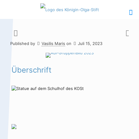
Published by
Vasilis Maris
on
Juli 15, 2023
Hauptinhalt
Alt + Shift + H
Speiseplan
Alt + Shift + S
Überschrift
Kalender
Alt + Shift + K
Kontakte /
Alt + Shift +
Sekretariat
C