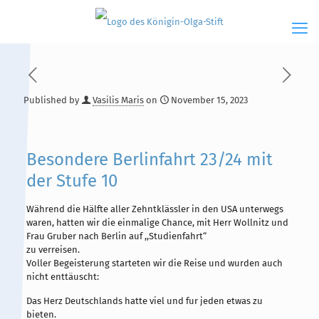
Published by
Vasilis Maris
on
November 15, 2023
Hauptinhalt
Alt + Shift + H
Speiseplan
Alt + Shift + S
Besondere Berlinfahrt 23/24 mit
der Stufe 10
Kalender
Alt + Shift + K
Während die Hälfte aller Zehntklässler in den USA unterwegs
Kontakte / Sekretariat
Alt + Shift + C
waren, hatten wir die einmalige Chance, mit Herr Wollnitz und
Frau Gruber nach Berlin auf ,,Studienfahrt“
zu verreisen.
Voller Begeisterung starteten wir die Reise und wurden auch
nicht enttäuscht:
Das Herz Deutschlands hatte viel und fur jeden etwas zu
bieten.