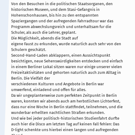
Von den Besuchen in die politischen Staatsorganen, den
historischen Museen, und dem Stasi-Gefangnis in
Hohenschonhausen, bis hin zu den entspannten
Spaziergangen und der aufregenden Fahrradtour war das
Programm abwechslungsreich und unterhaltsam fur die
Schuler, als auch die Lehrer, geplant.
Die Möglichkeit, abends die Stadt auf
eigene Faust zu erkunden, wurde naturlich auch sehr von den
Schulern geschätzt.
Second-Hand-Laden abklappern, einen Aussichtspunkt
besichtigen, neue Sehenswürdigkeiten entdecken und einfach
in einem Berliner Lokal sitzen waren nur einige unserer vielen
Freizeitaktivitäten und gehorten naturlich auch zum Alltag in
Berlin. Die Vielfalt der
verschiedenen Kulturen und Angebote in Berlin war
umwerfend, einladend und offen für alles.
Da wir ungeplanterweise zum perfekten Zeitpunkt in Berlin
waren, konnten wir abends auch am herbstlichen Lichterfest,
dass nur eine Woche in Berlin stattfindet, teilnehmen, und die
wunderbar erhellten nachtlichen Straßen erkunden.
Und wie bei jeder politisch-historischen Studienfahrt durfte
auch hier die Disco am letzten Tag auf keinen Fall fehlen: Das
D-light schenkte uns hierbei einen langen und aufregenden