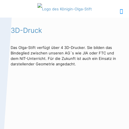
3D-Druck
Das Olga-Stift verfügt über 4 3D-Drucker. Sie bilden das
Hauptinhalt
Alt + Shift + H
Bindeglied zwischen unseren AG`s wie JIA oder FTC und
dem NIT-Unterricht. Für die Zukunft ist auch ein Einsatz in
Speiseplan
Alt + Shift + S
darstellender Geometrie angedacht.
Kalender
Alt + Shift + K
Kontakte /
Alt + Shift +
Sekretariat
C